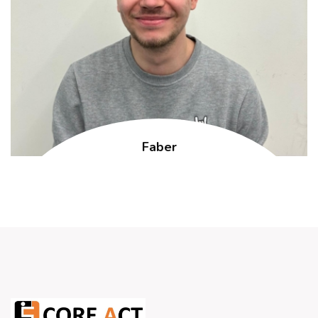
Faber
Kinesist
Sportkinesitherapie