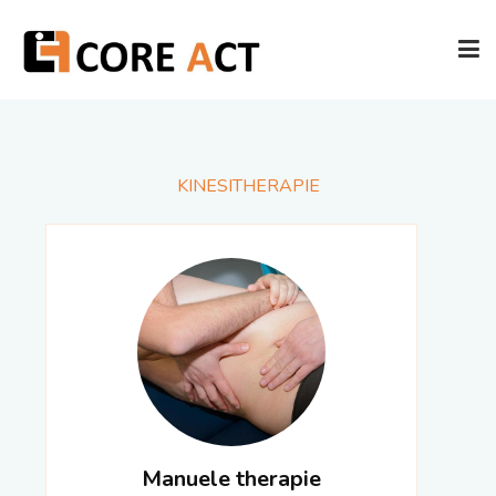
HOME
KINESITHERAPIE
TEAM
AANBOD
FOTO'S
CONTACT
Manuele therapie